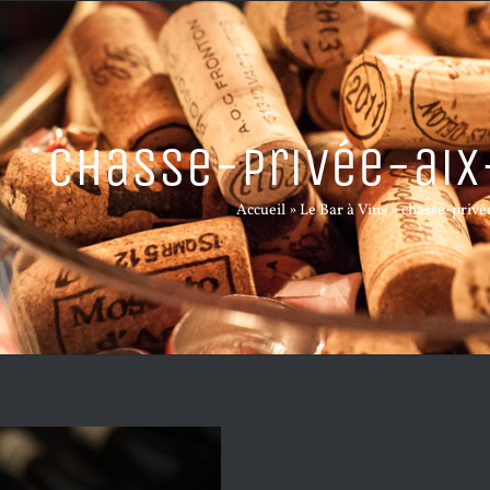
chasse-privée-aix
Accueil
»
Le Bar à Vins
»
chasse-privé